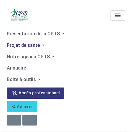
Présentation de la CPTS
Missions
Mission 2 :
Projet de santé
Organiser des parcours
Notre agenda CPTS
pluriprofessionnels
Annuaire
Accueil
Missions
Missions
Boite à outils
Mission 2 : Organiser des parcours pluriprofessionnels
Accès professionnel
Adhérer